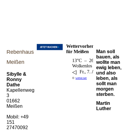
Wettervorhersage
Rebenhaus
für Meißen
Man soll
bauen, als
13°C – 26°C
Meißen
wollte man
Wolkenlos
ewig leben,
◁
▶
Fr., 7. Aug..
und also
Sibylle &
leben, als
©
wetter.net
Ronny
sollt man
Dathe
morgen
Kapellenweg
sterben.
3
01662
Martin
Meißen
Luther
Mobil: +49
151
27470092